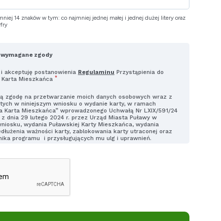
mniej 14 znaków w tym: co najmniej jednej małej i jednej dużej litery oraz
fry
e wymagane zgody
i akceptuję postanowienia
Regulaminu
Przystąpienia do
*
 Karta Mieszkańca
ą zgodę na przetwarzanie moich danych osobowych wraz z
tych w niniejszym wniosku o wydanie karty, w ramach
a Karta Mieszkańca” wprowadzonego Uchwałą Nr LXIX/591/24
z dnia 29 lutego 2024 r. przez Urząd Miasta Puławy w
 wniosku, wydania Puławskiej Karty Mieszkańca, wydania
zedłużenia ważności karty, zablokowania karty utraconej oraz
tnika programu i przysługujących mu ulg i uprawnień.
nformowano mnie o tym, że podanie moich danych jest
przysługującym mi prawie do cofnięcia zgody w dowolnym
ędzie miało wpływu na zgodność z prawem przetwarzania,
a podstawie zgody przed jej cofnięciem. Wycofanie zgody
*
adres e-mail: iod@um.pulawy.pl;
oznałem się z treścią
klauzuli informacyjnej dot.
*
nych osobowych
ną zgodę na otrzymywanie w formie wiadomości email lub za