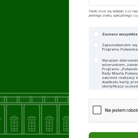
Hasło musi się składać z co naj
jednego znaku specjalnego i cy
Wymagane
Zaznacz wszystki
zgody
Zapoznałam/em się 
Programu Puławska
Wyrażam dobrowoln
wizerunkiem, zawar
Programu „Puławsk
Rady Miasta Puławy 
zakresie realizacji
duplikatu karty, pr
identyfikacji uczes
Oświadczam, że poi
dobrowolne oraz o 
momencie, co nie b
którego dokonano n
można przesłać na 
e
Oświadczam, że zap
przetwarzania da
Wyrażam dobrowol