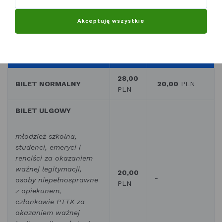
Akceptuję wszystkie
CENA
Z
RODZAJ BILETU
PUŁAWSKĄ
CENA
KARTĄ
MIESZKAŃCA
28,00
BILET NORMALNY
20,00
PLN
PLN
BILET ULGOWY
młodzież szkolna,
studenci, emeryci i
renciści za okazaniem
ważnej legitymacji,
20,00
-
osoby niepełnosprawne
PLN
z opiekunem,
członkowie PTTK za
okazaniem ważnej