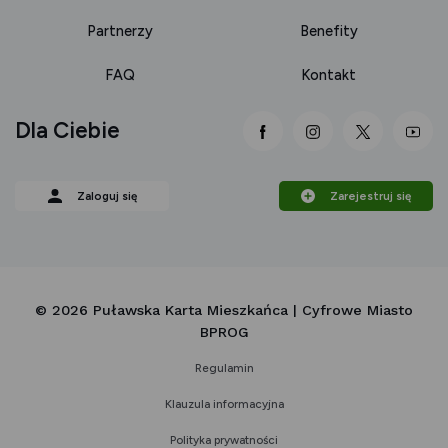
Partnerzy
Benefity
FAQ
Kontakt
Dla Ciebie
link otwiera się nowej 
link otwiera się
link otwi
lin
Zaloguj się
Zarejestruj się
© 2026 Puławska Karta Mieszkańca | Cyfrowe Miasto
BPROG
Regulamin
Klauzula informacyjna
Polityka prywatności