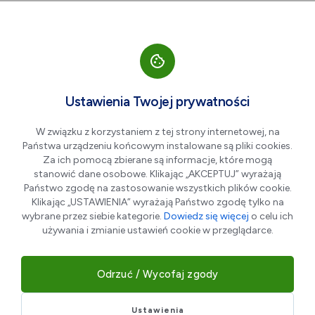
Przejdź do nawigacji strony
Przejdź do treści
Przejdź do stopki
większa czcionka
normalna czcionka
mniejsza czc
+A
A
A-
Men
KWOTOWA
Ustawienia Twojej prywatności
Zniżka na bilety wstępu do
W związku z korzystaniem z tej strony internetowej, na
Muzeum Czartoryskich
Państwa urządzeniu końcowym instalowane są pliki cookies.
Za ich pomocą zbierane są informacje, które mogą
stanowić dane osobowe. Klikając „AKCEPTUJ” wyrażają
Państwo zgodę na zastosowanie wszystkich plików cookie.
Klikając „USTAWIENIA” wyrażają Państwo zgodę tylko na
wybrane przez siebie kategorie.
Dowiedz się więcej
o celu ich
używania i zmianie ustawień cookie w przeglądarce.
Odrzuć / Wycofaj zgody
Ustawienia
CENNIK BILETÓW