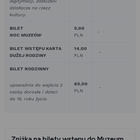
legitymacji, zasłużeni
działacze na rzecz
kultury.
BILET
5,00
-
NOC MUZEÓW
PLN
BILET WSTĘPU KARTA
14,00
-
DUŻEJ RODZINY
PLN
BILET RODZINNY
65,00
upoważnia do wejścia 2
-
PLN
osoby dorosłe i dzieci
do 16. roku życia.
Zniżka na bilety wstępu do Muzeum