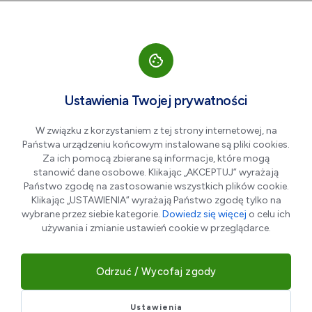
Przejdź do nawigacji strony
Przejdź do treści
Przejdź do stopki
większa czcionka
normalna czcionka
mniejsza czc
+A
A
A-
Men
Wydarzenia
Ustawienia Twojej prywatności
Wpisz
W związku z korzystaniem z tej strony internetowej, na
szukaną
Państwa urządzeniu końcowym instalowane są pliki cookies.
frazę
w
Za ich pomocą zbierane są informacje, które mogą
polu
stanowić dane osobowe. Klikając „AKCEPTUJ” wyrażają
poniżej
Państwo zgodę na zastosowanie wszystkich plików cookie.
Klikając „USTAWIENIA” wyrażają Państwo zgodę tylko na
Pokaż filtry
wybrane przez siebie kategorie.
Dowiedz się więcej
o celu ich
używania i zmianie ustawień cookie w przeglądarce.
Odrzuć / Wycofaj zgody
2026
2026
2026
2026
2026
2026
Maj
Czerwiec
Lipiec
Sierpień
Wrzesień
Paździer
Ustawienia