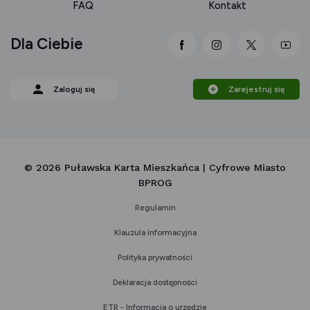
FAQ
Kontakt
Dla Ciebie
link otwiera się nowej 
link otwiera się
link otwi
lin
Zaloguj się
Zarejestruj się
© 2026 Puławska Karta Mieszkańca | Cyfrowe Miasto
BPROG
Regulamin
Klauzula informacyjna
Polityka prywatności
Deklaracja dostępności
ETR - Informacja o urzędzie