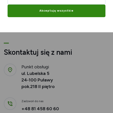
SOB
NDZ
PON
WT
ŚR
CZW
PT
SOB
1
2
3
4
5
6
7
8
Akceptuję wszystkie
Skontaktuj się z nami
Punkt obsługi
ul. Lubelska 5
24-100 Puławy
pok.218 II piętro
Zadzwoń do nas
+48 81 458 60 60